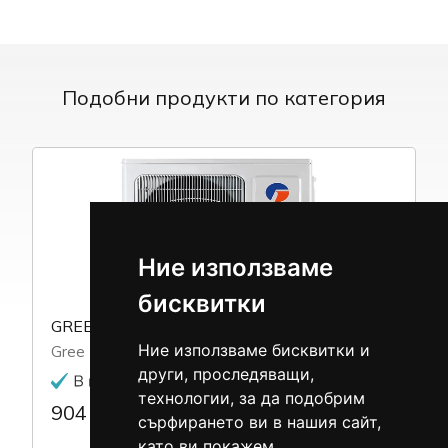
Подобни продукти по категория
Ние използваме
бисквитки
GREE GWHD(18)NK6LO
Ние използваме бисквитки и
Gree
други, проследяващи,
технологии, за да подобрим
904 €
1769.01 лв.
/
сърфирането ви в нашия сайт,
като ви покажем