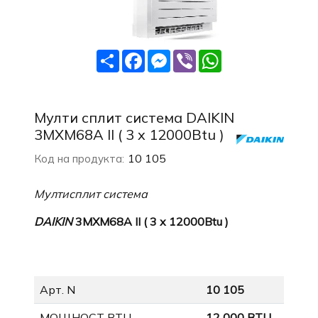
Share
Facebook
Messenger
Viber
WhatsApp
Мулти сплит система DAIKIN
3MXM68A II ( 3 x 12000Btu )
10 105
Код на продукта:
Мултисплит система
DAIKIN
3MXM68A II ( 3 x 12000Btu )
Арт. N
10 105
МОЩНОСТ BTU
12 000 BTU