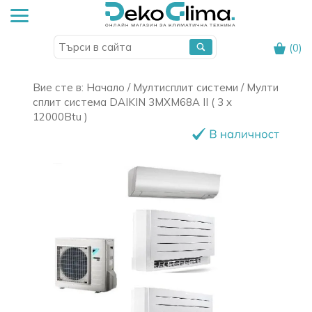
(
0
)
Вие сте в:
Начало
/
Мултисплит системи
/ Мулти
сплит система DAIKIN 3MXM68A II ( 3 x
12000Btu )