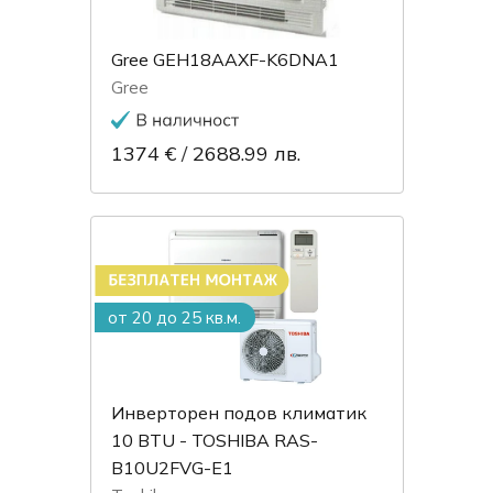
Gree GEH18AAXF-K6DNA1
Gree
1374 €
/
2688.99 лв.
от 20 до 25 кв.м.
Инверторен подов климатик
10 BTU - TOSHIBA RAS-
B10U2FVG-E1