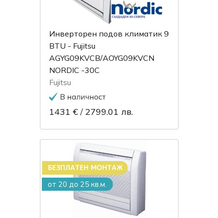
Инверторен подов климатик 9
BTU - Fujitsu
AGYG09KVCB/AOYG09KVCN
NORDIC -30C
Fujitsu
1431 €
/
2799.01 лв.
от 20 до 25 кв.м.