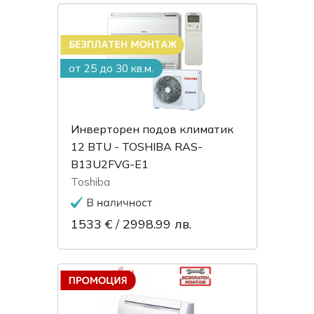
от 25 до 30 кв.м.
Инверторен подов климатик
12 BTU - TOSHIBA RAS-
B13U2FVG-E1
Toshiba
1533 €
/
2998.99 лв.