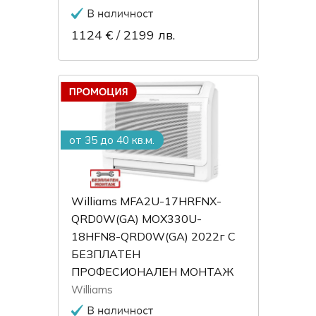
1124 €
/
2199 лв.
от 35 до 40 кв.м.
Williams MFA2U-17HRFNX-
QRD0W(GA) MOX330U-
18HFN8-QRD0W(GA) 2022г С
БЕЗПЛАТЕН
ПРОФЕСИОНАЛЕН МОНТАЖ
Williams