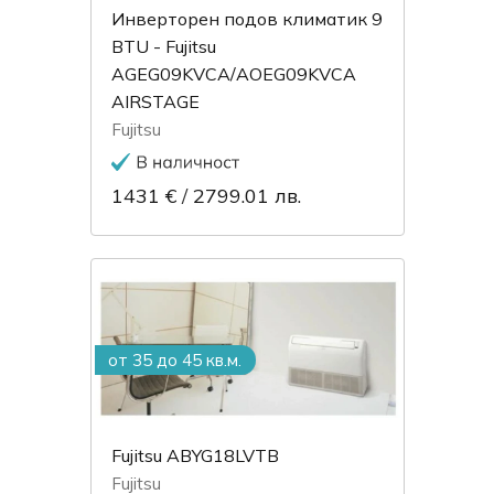
Инверторен подов климатик 9
BTU - Fujitsu
AGEG09KVCA/AOEG09KVCA
AIRSTAGE
Fujitsu
1431 €
/
2799.01 лв.
от 35 до 45 кв.м.
Fujitsu ABYG18LVTB
Fujitsu