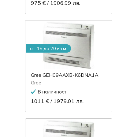
975 €
/
1906.99 лв.
от 15 до 20 кв.м.
Gree GEH09AAXB-K6DNA1A
Gree
1011 €
/
1979.01 лв.