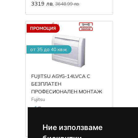
3319 лв.
3648.99 лв.
от 35 до 40 кв.м.
FUJITSU AGYG-14LVCA С
БЕЗПЛАТЕН
ПРОФЕСИОНАЛЕН МОНТАЖ
Fujitsu
1737 €
1840 €
3399 лв.
Ние използваме
3599 лв.