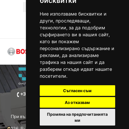
бисквитки
<<
<
1
2
>
>>
Ние използваме бисквитки и
други, проследяващи,
Страница: 1 от 2
технологии, за да подобрим
сърфирането ви в нашия сайт,
като ви покажем
персонализирано съдържание и
реклами, да анализираме
трафика на нашия сайт и да
разберем откъде идват нашите
посетители.
Съгласен съм
+359 884 159 849
info@dekoclima.com
Аз отказвам
Промяна на предпочитанията
При възникване на спор, свързан с покупка онлайн,
ми
можете да ползвате "сайта ОРС"
2026, Всички права запазени.
Политика за защита на