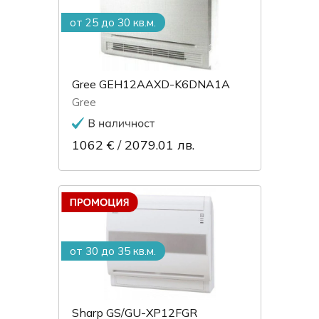
от 25 до 30 кв.м.
Gree GEH12AAXD-K6DNA1A
Gree
1062 €
/
2079.01 лв.
от 30 до 35 кв.м.
Sharp GS/GU-XP12FGR