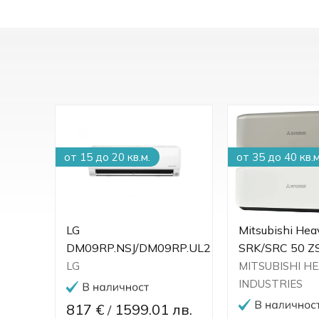
от 15 до 20 кв.м.
от 35 до 40 кв.м
атик
LG
Mitsubishi Hea
DM09RP.NSJ/DM09RP.UL2
SRK/SRC 50 
DO
LG
MITSUBISHI H
INDUSTRIES
817 €
1599.01 лв.
/