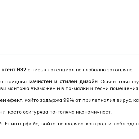
er
r
WhatsApp
 агент R32
с нисък потенциал на глобално затопляне.
ято придава
изчистен и
стилен дизайн
. Освен това ш
ави монтажа възможен и в по-малки и тесни помещения.
ен ефект, който задържа 99% от прилепналия вирус, как
и, което осигурява по-голяма икономичност.
i-Fi интерфейс, който позволява контрол и наблюден