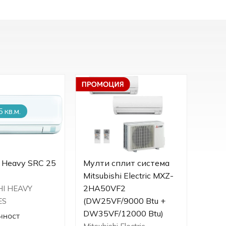
 кв.м.
от 15 
i Heavy SRC 25
Мулти сплит система
Инве
Mitsubishi Electric MXZ-
9 BT
2HA50VF2
09N
HI HEAVY
(DW25VF/9000 Btu +
PRIME
ES
DW35VF/12000 Btu)
Mide