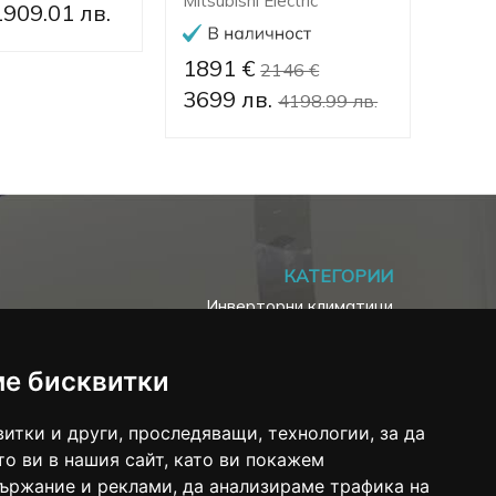
Mitsubishi Electric
1909.01 лв.
474
1891 €
2146 €
3699 лв.
4198.99 лв.
КАТЕГОРИИ
Инверторни климатици
Хиперинверторни климатици
Подови климатици
ме бисквитки
Мултисплит системи
Колони
итки и други, проследяващи, технологии, за да
Аксесоари
о ви в нашия сайт, като ви покажем
ържание и реклами, да анализираме трафика на