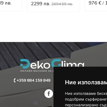
9 лв.
976 €
/
2299 лв.
2694.59 лв.
+359 884 159 849
info@dekoclima.com
Ние използва
Ние използваме бискв
подобрим сърфиранет
персонализирано съд