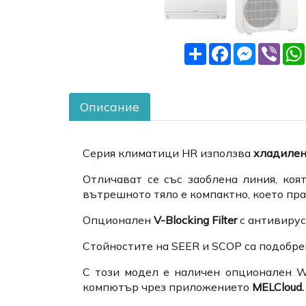
Share
Facebook
Messeng
Vibe
Описание
Серия климатици HR използва
хладилен
Отличават се със заоблена линия, ко
вътрешното тяло е компактно, което пр
Опционален
V-Blocking Filter
с антивирус
Стойностите на SEER и SCOP са подобрен
С този модел е наличен опционален W
компютър чрез приложението
MELCloud.